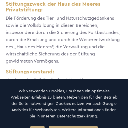
Stiftungszweck der Haus des Meeres
Privatstiftung:
Die Förderung des Tier- und Naturschutzgedankens
sowie die Volksbildung in diesen Bereichen,
insbesondere durch die Sicherung des Fortbestandes,
durch die Erhaltung und durch die Weiterentwicklung
des „Haus des Meeres“, die Verwaltung und die
wirtschaftliche Sicherung des der Stiftung
gewidmeten Vermögens.
Stiftungsvorstand:
Vorsitzender Pof. Dr. Gerhard Herndl
Stellvertretender Vorsitzender Andreas Papez
Wir verwenden Cookies, um Ihnen ein optimales
Mitglied Gerald Six
Webseiten-Erlebnis zu bieten. Neben den für den Betrieb
der Seite notwendigen Cookies nutzen wir auch Google
Haus des Meeres – Aqua Terra Zoo GmbH
Analytics für Webanalysen. Weitere Informationen finden
Rechtsform: Gesellschaft mit beschränkter Haftung
Sie in unseren Datenschutzerklärung.
Redaktion: